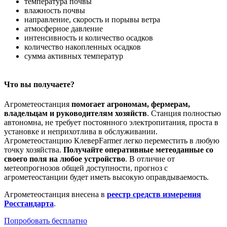
температура почвы
влажность почвы
направление, скорость и порывы ветра
атмосферное давление
интенсивность и количество осадков
количество накопленных осадков
сумма активных температур
Что вы получаете?
Агрометеостанция
помогает агрономам, фермерам,
владельцам и руководителям хозяйств
. Станция полностью
автономна, не требует постоянного электропитания, проста в
установке и неприхотлива в обслуживании.
Агрометеостанцию КлеверFarmer легко переместить в любую
точку хозяйства.
Получайте оперативные метеоданные со
своего поля на любое устройство
. В отличие от
метеопрогнозов общей доступности, прогноз с
агрометеостанции будет иметь высокую оправдываемость.
Агрометеостанция внесена в
реестр средств измерения
Росстандарта
.
Попробовать бесплатно